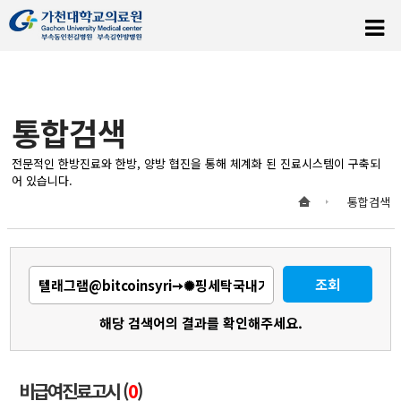
통합검색
전문적인 한방진료와 한방, 양방 협진을 통해 체계화 된 진료시스템이 구축되
어 있습니다.
통합검색
해당 검색어의 결과를 확인해주세요.
비급여진료고시 (
0
)