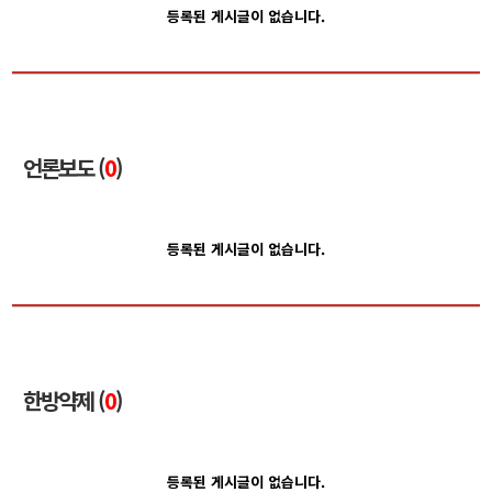
등록된 게시글이 없습니다.
언론보도 (
0
)
등록된 게시글이 없습니다.
한방약제 (
0
)
등록된 게시글이 없습니다.