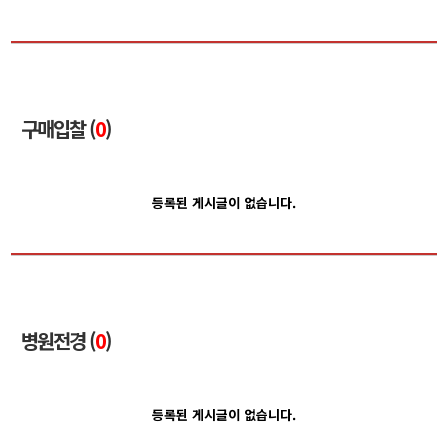
구매입찰 (
0
)
등록된 게시글이 없습니다.
병원전경 (
0
)
등록된 게시글이 없습니다.