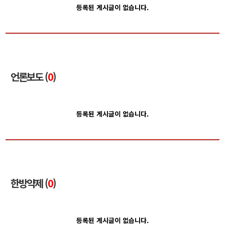
등록된 게시글이 없습니다.
언론보도 (
0
)
등록된 게시글이 없습니다.
한방약제 (
0
)
등록된 게시글이 없습니다.