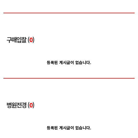
구매입찰 (
0
)
등록된 게시글이 없습니다.
병원전경 (
0
)
등록된 게시글이 없습니다.