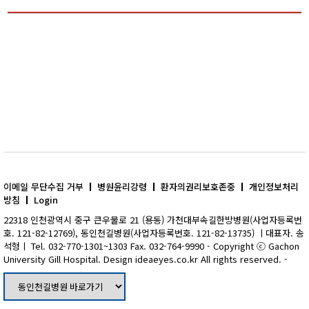
이메일 무단수집 거부
ㅣ
병원윤리강령
ㅣ
환자의권리보호존중
ㅣ
개인정보처리
방침
ㅣ
Login
22318 인천광역시 중구 큰우물로 21 (용동) 가천대부속길한방병원(사업자등록번
호. 121-82-12769), 동인천길병원(사업자등록번호. 121-82-13735) ㅣ대표자. 송
석형ㅣ Tel. 032-770-1301~1303 Fax. 032-764-9990 - Copyright ⓒ Gachon
University Gill Hospital. Design ideaeyes.co.kr All rights reserved. -