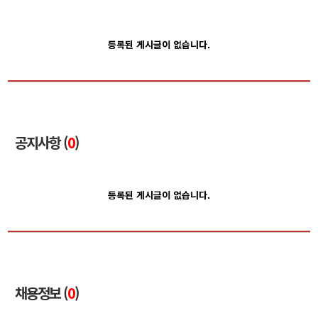
등록된 게시글이 없습니다.
공지사항 (
0
)
등록된 게시글이 없습니다.
채용정보 (
0
)