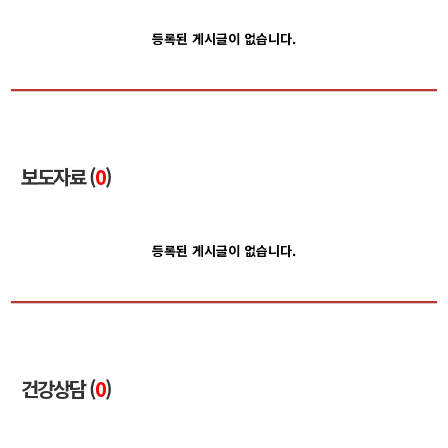
등록된 게시글이 없습니다.
보도자료 (
0
)
등록된 게시글이 없습니다.
건강상담 (
0
)