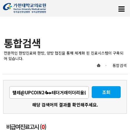
통합검색
전문적인 한방진료와 한방, 양방 협진을 통해 체계화 된 진료시스템이 구축되
어 있습니다.
통합검색
해당 검색어의 결과를 확인해주세요.
비급여진료고시 (
0
)