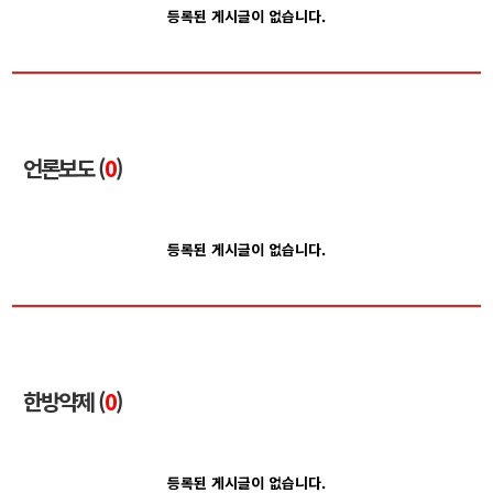
등록된 게시글이 없습니다.
언론보도 (
0
)
등록된 게시글이 없습니다.
한방약제 (
0
)
등록된 게시글이 없습니다.