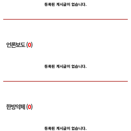
등록된 게시글이 없습니다.
언론보도 (
0
)
등록된 게시글이 없습니다.
한방약제 (
0
)
등록된 게시글이 없습니다.