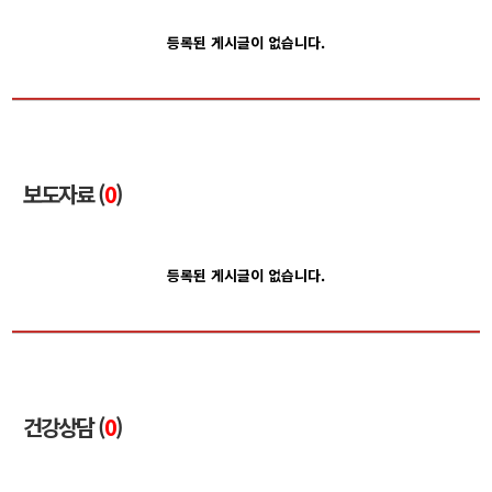
등록된 게시글이 없습니다.
보도자료 (
0
)
등록된 게시글이 없습니다.
건강상담 (
0
)