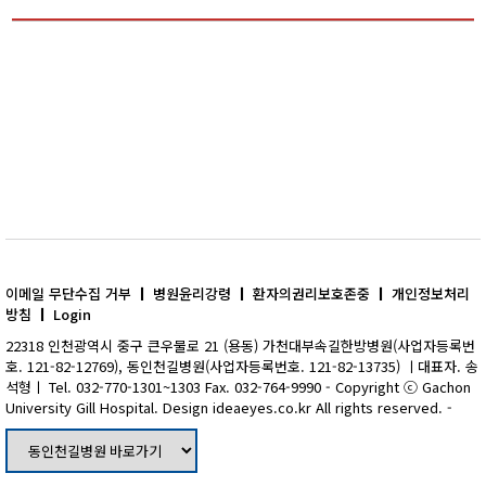
이메일 무단수집 거부
ㅣ
병원윤리강령
ㅣ
환자의권리보호존중
ㅣ
개인정보처리
방침
ㅣ
Login
22318 인천광역시 중구 큰우물로 21 (용동) 가천대부속길한방병원(사업자등록번
호. 121-82-12769), 동인천길병원(사업자등록번호. 121-82-13735) ㅣ대표자. 송
석형ㅣ Tel. 032-770-1301~1303 Fax. 032-764-9990 - Copyright ⓒ Gachon
University Gill Hospital. Design ideaeyes.co.kr All rights reserved. -