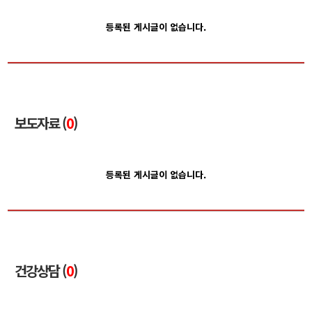
등록된 게시글이 없습니다.
보도자료 (
0
)
등록된 게시글이 없습니다.
건강상담 (
0
)