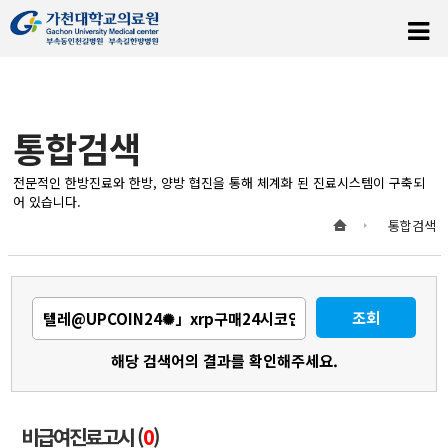
통합검색
전문적인 한방진료와 한방, 양방 협진을 통해 체계화 된 진료시스템이 구축되
어 있습니다.
통합검색
해당 검색어의 결과를 확인해주세요.
비급여진료고시 (
0
)