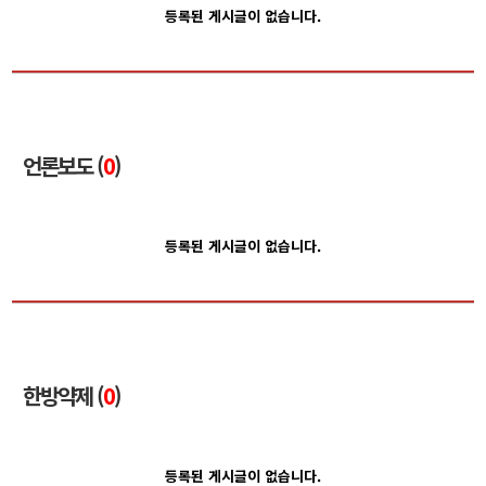
등록된 게시글이 없습니다.
언론보도 (
0
)
등록된 게시글이 없습니다.
한방약제 (
0
)
등록된 게시글이 없습니다.