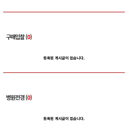
구매입찰 (
0
)
등록된 게시글이 없습니다.
병원전경 (
0
)
등록된 게시글이 없습니다.