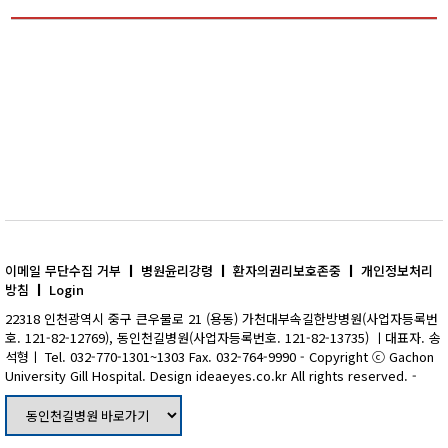
이메일 무단수집 거부
ㅣ
병원윤리강령
ㅣ
환자의권리보호존중
ㅣ
개인정보처리
방침
ㅣ
Login
22318 인천광역시 중구 큰우물로 21 (용동) 가천대부속길한방병원(사업자등록번
호. 121-82-12769), 동인천길병원(사업자등록번호. 121-82-13735) ㅣ대표자. 송
석형ㅣ Tel. 032-770-1301~1303 Fax. 032-764-9990 - Copyright ⓒ Gachon
University Gill Hospital. Design ideaeyes.co.kr All rights reserved. -