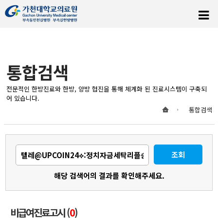
통합검색
전문적인 한방진료와 한방, 양방 협진을 통해 체계화 된 진료시스템이 구축되
어 있습니다.
통합검색
해당 검색어의 결과를 확인해주세요.
비급여진료고시 (
0
)