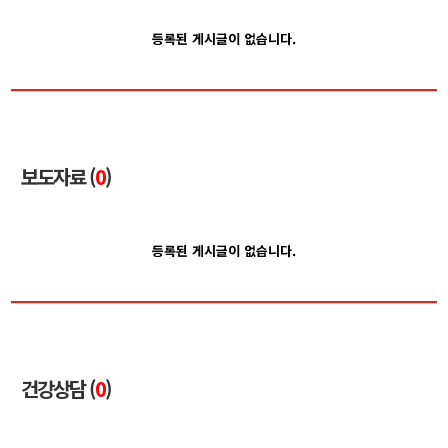
등록된 게시글이 없습니다.
보도자료 (
0
)
등록된 게시글이 없습니다.
건강상담 (
0
)