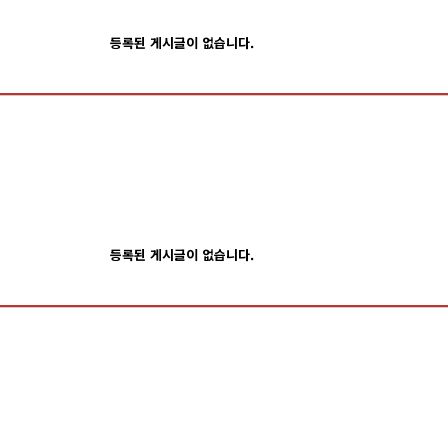
등록된 게시글이 없습니다.
등록된 게시글이 없습니다.