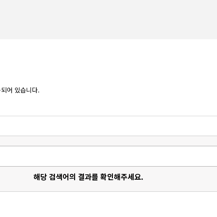
축되어 있습니다.
해당 검색어의 결과를 확인해주세요.