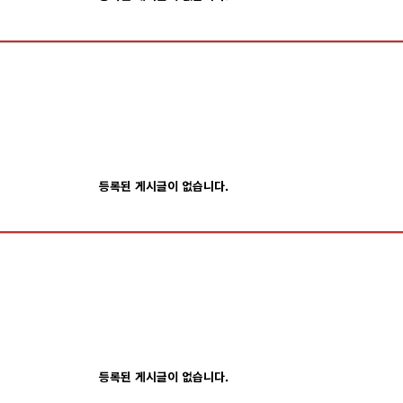
등록된 게시글이 없습니다.
등록된 게시글이 없습니다.