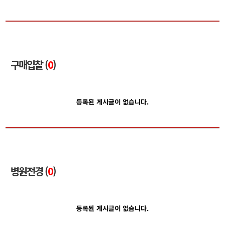
구매입찰 (
0
)
등록된 게시글이 없습니다.
병원전경 (
0
)
등록된 게시글이 없습니다.