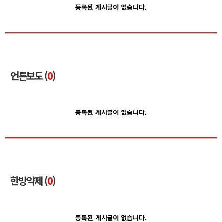
등록된 게시글이 없습니다.
언론보도 (
0
)
등록된 게시글이 없습니다.
한방약제 (
0
)
등록된 게시글이 없습니다.