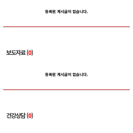
등록된 게시글이 없습니다.
보도자료 (
0
)
등록된 게시글이 없습니다.
건강상담 (
0
)