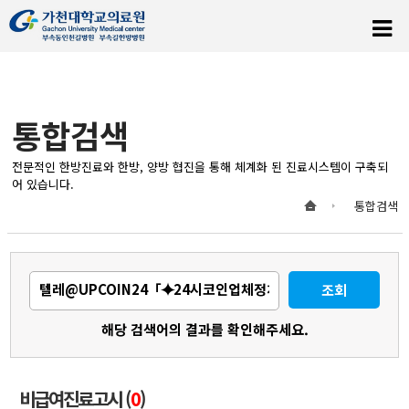
통합검색
전문적인 한방진료와 한방, 양방 협진을 통해 체계화 된 진료시스템이 구축되
어 있습니다.
통합검색
해당 검색어의 결과를 확인해주세요.
비급여진료고시 (
0
)