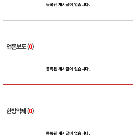
등록된 게시글이 없습니다.
언론보도 (
0
)
등록된 게시글이 없습니다.
한방약제 (
0
)
등록된 게시글이 없습니다.