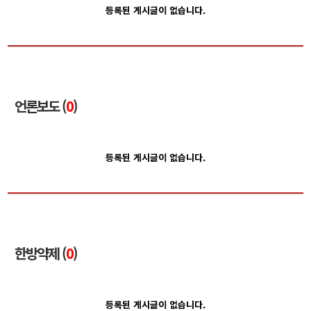
등록된 게시글이 없습니다.
언론보도 (
0
)
등록된 게시글이 없습니다.
한방약제 (
0
)
등록된 게시글이 없습니다.