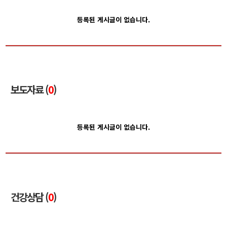
등록된 게시글이 없습니다.
보도자료 (
0
)
등록된 게시글이 없습니다.
건강상담 (
0
)