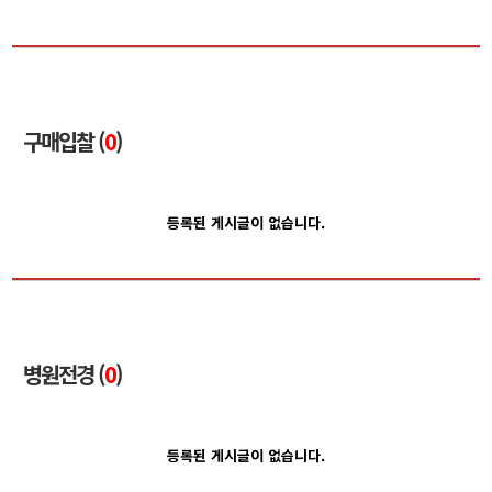
구매입찰 (
0
)
등록된 게시글이 없습니다.
병원전경 (
0
)
등록된 게시글이 없습니다.