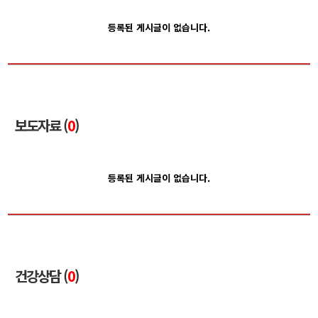
등록된 게시글이 없습니다.
보도자료 (
0
)
등록된 게시글이 없습니다.
건강상담 (
0
)