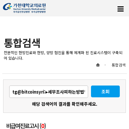
통합검색
전문적인 한방진료와 한방, 양방 협진을 통해 체계화 된 진료시스템이 구축되
어 있습니다.
통합검색
해당 검색어의 결과를 확인해주세요.
비급여진료고시 (
0
)