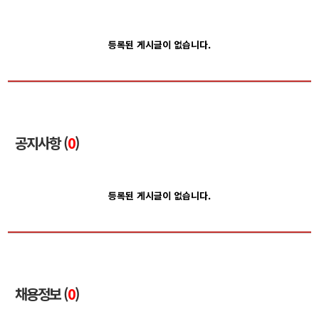
등록된 게시글이 없습니다.
공지사항 (
0
)
등록된 게시글이 없습니다.
채용정보 (
0
)