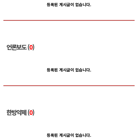
등록된 게시글이 없습니다.
언론보도 (
0
)
등록된 게시글이 없습니다.
한방약제 (
0
)
등록된 게시글이 없습니다.